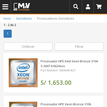
Inicio
Servidores
Procesadores Servidores
1 - 2 de 2
(actual)
1
Ordenar
Filtrar
Procesador HPE Intel Xeon Bronze 3104
S-3647 6 Núcleos
Part Number: 860649-B21
S/ 1,653.00
Procesador HPE Xeon Bronze 3106