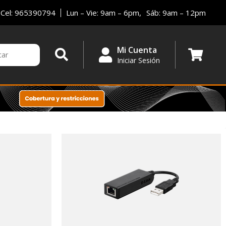
Cel: 965390794
Lun – Vie: 9am – 6pm,
Sáb: 9am – 12pm
Mi Cuenta
Iniciar Sesión