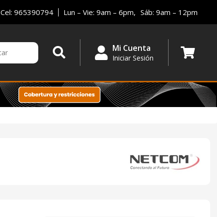
Cel: 965390794
Lun – Vie: 9am – 6pm,
Sáb: 9am – 12pm
Mi Cuenta
Iniciar Sesión