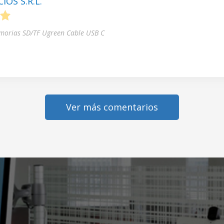
OS S.R.L.
5
morias SD/TF Ugreen Cable USB C
Ver más comentarios