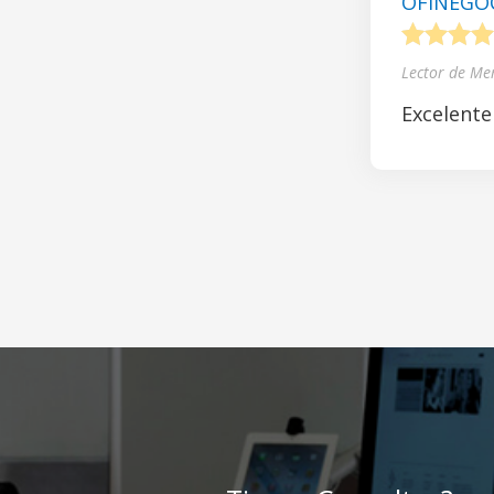
OFINEGOCI
1
2
3
4
Lector de Me
Excelente