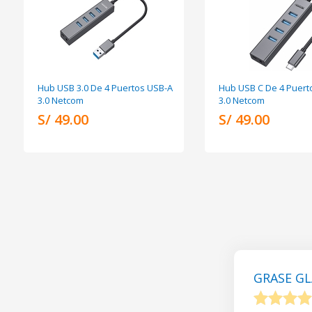
Hub USB 3.0 De 4 Puertos USB-A
Hub USB C De 4 Puert
3.0 Netcom
3.0 Netcom
S/ 49.00
S/ 49.00
GRASE GL
1
2
3
4