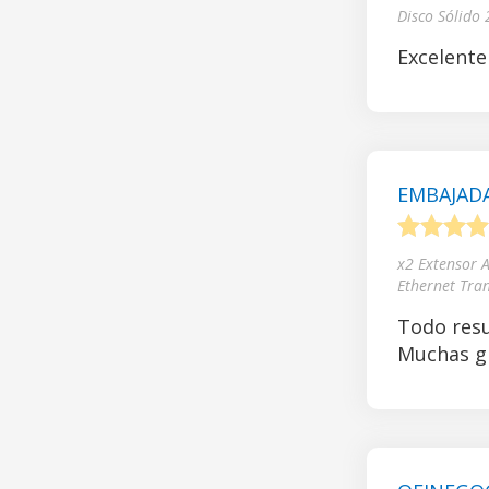
Disco Sólido
Excelente
EMBAJADA
1
2
3
4
x2 Extensor 
Ethernet Tra
Todo resu
Muchas gr