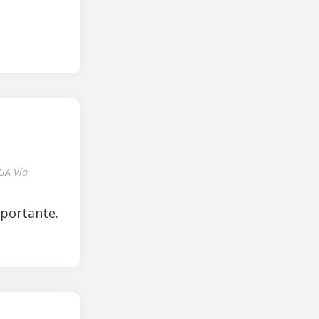
GA Vía
mportante.