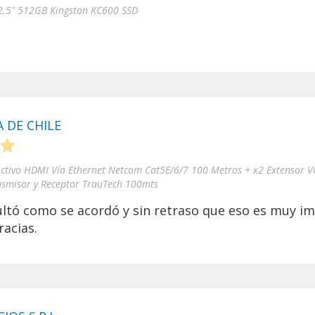
 2.5" 512GB Kingston KC600 SSD
 DE CHILE
5
Activo HDMI Vía Ethernet Netcom Cat5E/6/7 100 Metros + x2 Extensor V
nsmisor y Receptor TrauTech 100mts
ltó como se acordó y sin retraso que eso es muy i
acias.