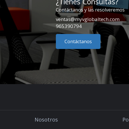
¿Tienes Consultas?
Contáctanos y las resolveremos
ventas@myvglobaltech.com
965390794
Contáctanos
Nosotros
Po